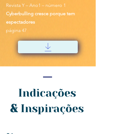
Revista Y – Ano1 – número 1
Cyberbulling cresce porque tem
espectadores
página 47
Indicações
&
Inspirações