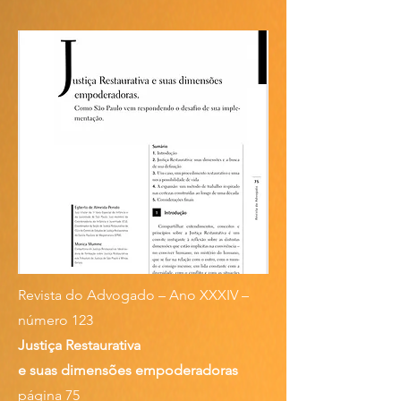
Revista do Advogado – Ano XXXIV –
número 123
Justiça Restaurativa
e suas dimensões empoderadoras
página 75