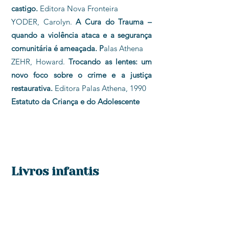
castigo.
Editora Nova Fronteira
YODER, Carolyn.
A Cura do Trauma –
quando a violência ataca e a segurança
comunitária é ameaçada. P
alas Athena
ZEHR, Howard.
Trocando as lentes: um
novo foco sobre o crime e a justiça
restaurativa.
Editora Palas Athena, 1990
Estatuto da Criança e do Adolescente
Livros infantis
ACIOLI, Paula.
A menina que conversava
com as roupas
– Memória Visual
BUENO, Renata.
Quantas gostas tem a