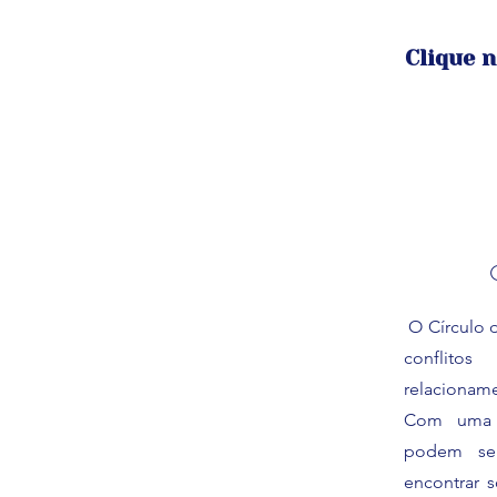
Clique 
O Círculo d
conflit
relacionam
Com uma g
podem se 
encontrar s