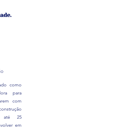
ade.
io
sado como
ora para
darem com
construção
, até 25
nvolver em