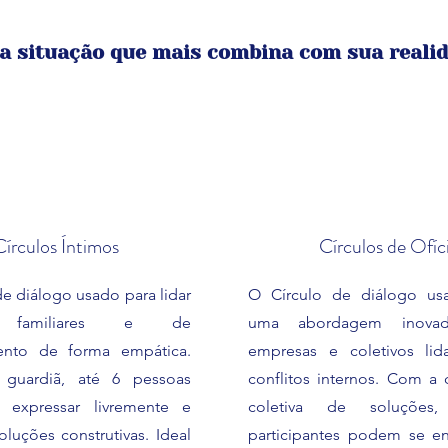
na situação que mais combina com sua realid
Círculos Íntimos
Círculos de Ofíc
e diálogo usado para lidar
O Círculo de diálogo u
os familiares e de
uma abordagem inovad
ento de forma empática.
empresas e coletivos li
uardiã, até 6 pessoas
conflitos internos. Com a 
expressar livremente e
coletiva de soluções
oluções construtivas. Ideal
participantes podem se e