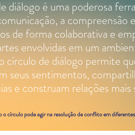
de diálogo é uma poderosa fer
omunicação, a compreensão e 
tos de forma colaborativa e em
partes envolvidas em um ambien
o círculo de diálogo permite qu
m seus sentimentos, comparti
ias e construam relações mais 
o círculo pode agir na resolução de conflito em diferente