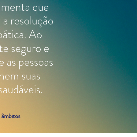
ramenta que
a resolução
pática. Ao
te seguro e
e as pessoas
lhem suas
saudáveis.
s âmbitos