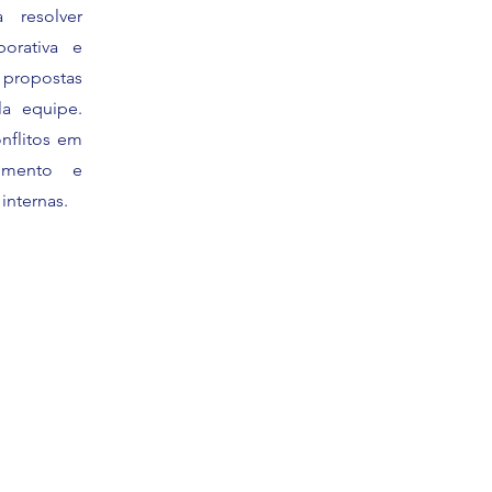
 resolver
orativa e
propostas
la equipe.
nflitos em
cimento e
internas.