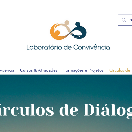
vivência
Cursos & Atividades
Formações e Projetos
Círculos de
írculos de Diálo