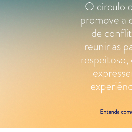
O círculo 
promove a c
de confli
reunir as 
respeitoso, 
expresse
experiênc
Entenda como 