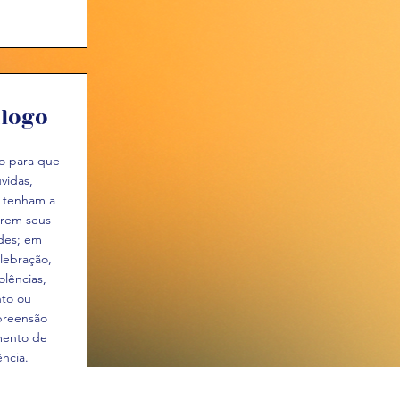
álogo
o para que
vidas,
e tenham a
arem seus
des; em
lebração,
olências,
to ou
preensão
mento de
ncia.