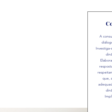
C
A consu
diálogo
Investiga
din
Elabora
resposta
respeitan
que, 
adequad
din
Impl