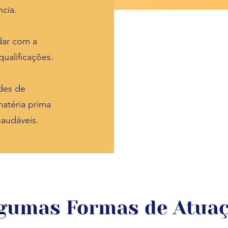
ncia.
dar com a
ualificações.
ades de
matéria prima
saudáveis.
gumas Formas de Atua