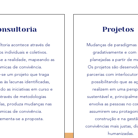
onsultoria
Projetos
ltoria acontece através de
Mudanças de paradigmas 
s individuais e coletivos.
gradativamente e com 
-se a realidade, mapeando as
planejadas a partir de m
âmicas de convivência.
Os projetos são desenvol
-se um projeto que traga
parcerias com interlocutore
s às lacunas identificadas,
possibilitando que as a
do as iniciativas em curso e
realizem em uma persp
através de metodologias
sustentável e, principalm
as, produza mudanças nas
envolva as pessoas no co
âmicas de convivência.
assumirem seu protagon
ementa-se a proposta.
construção e na gest
convivências mais justas, di
humanizadas.