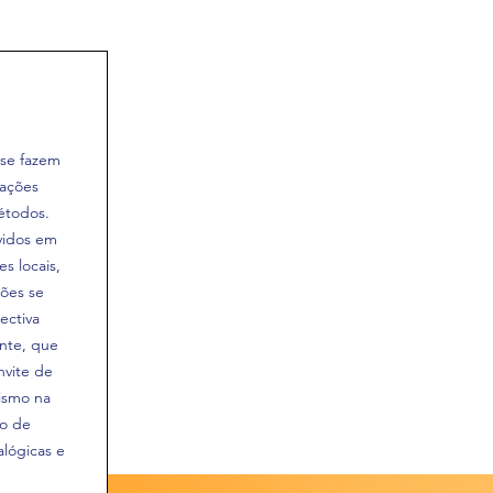
se fazem
ações
étodos.
vidos em
s locais,
ções se
ectiva
ente, que
nvite de
ismo na
ão de
alógicas e