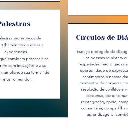
Palestras
Círculos de Di
alestras são espaços de
tilhamentos de ideias e
Espaço protegido de diálog
experiências.​
as pessoas se sintam ou
que convidam pessoas a se
respeitadas, não julgadas 
rem com inovações e a se
oportunidade de express
m, ampliando sua forma “de
sentimentos e necessida
er e ver o mundo”.
momentos de conversa, ce
resolução de conflitos e vi
consenso, pertencimen
reintegração, apoio, com
comunitária, compartilha
aprendizagens, convivê