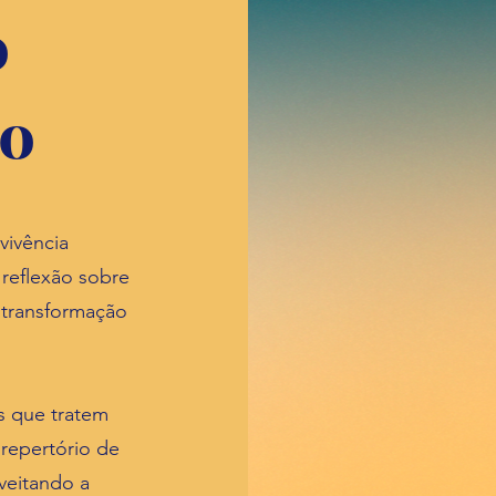
o
io
vivência
reflexão sobre
à transformação
s que tratem
 repertório de
oveitando a