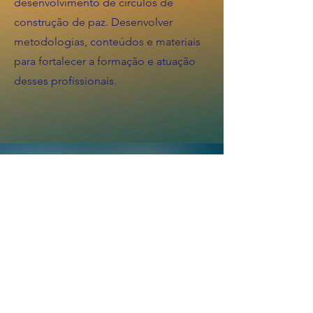
desenvolvimento de círculos de
construção de paz. Desenvolver
metodologias, conteúdos e materiais
para fortalecer a formação e atuação
desses profissionais.
Fique por dentro dos
próximos Cursos!
Complete suas informações e te
avisaremos dos próximos cursos e
eventos.