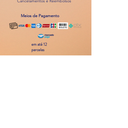
Cancelamentos e Reembolsos
Meios de Pagamento
em até 12
parcelas
Atendimento
11 94214 8048
Contato
atendimento@laboratoriodeconvivencia.com.br
©2024 Laboratório de Convivência