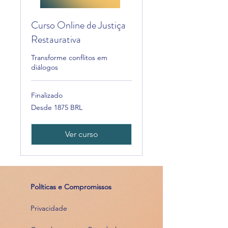
Curso Online de Justiça
Restaurativa
Transforme conflitos em
diálogos
Finalizado
Desde
Desde 1875 BRL
1875
reales
brasileños
Ver curso
Políticas e Compromissos
Privacidade