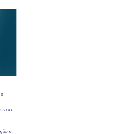
 e
is no
ação e