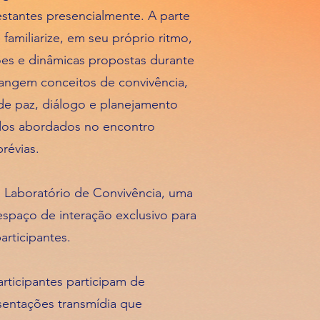
estantes presencialmente. A parte
familiarize, em seu próprio ritmo,
ões e dinâmicas propostas durante
rangem conceitos de convivência,
de paz, diálogo e planejamento
údos abordados no encontro
révias.
do Laboratório de Convivência, uma
spaço de interação exclusivo para
articipantes.
rticipantes participam de
sentações transmídia que