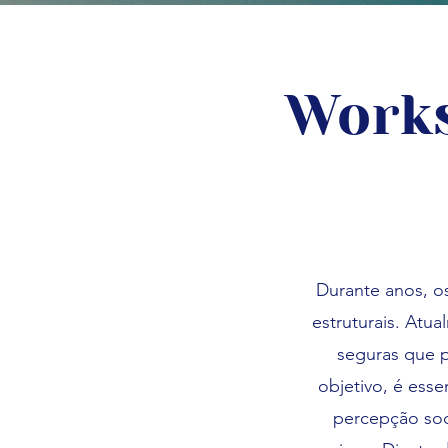
Work
Durante anos, o
estruturais. Atua
seguras que 
objetivo, é esse
percepção soc