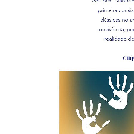
equipes. Diante 
primeira consi
clássicas no 
convivência, p
realidade de
Cli