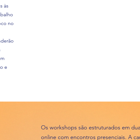
s às
abalho
oco no
enderão
m
um
vo e
Os workshops são estruturados em dua
online com encontros presenciais. A car