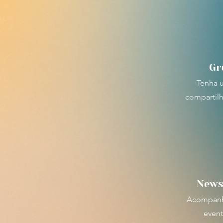
Gr
Tenha 
compartilh
News
Acompanhe
event