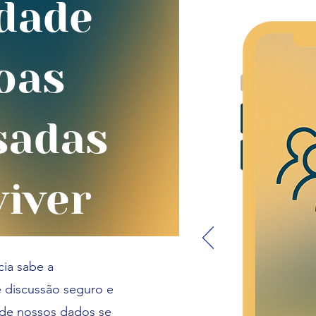
dade
oas
sadas
iver
ia sabe a
 discussão seguro e
de nossos dados se