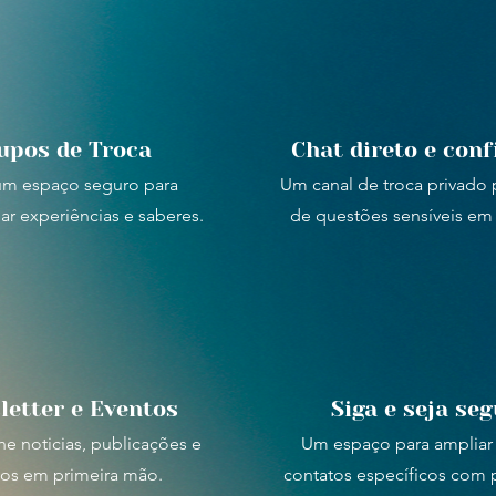
upos de Troca
Chat direto e conf
um espaço seguro para
Um canal de troca privado p
ar experiências e saberes.
de questões sensíveis em
letter e Eventos
Siga e seja se
 noticias, publicações e
Um espaço para ampliar 
os em primeira mão.
contatos específicos com p