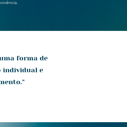
vivência.
é uma forma de
 individual e
imento."