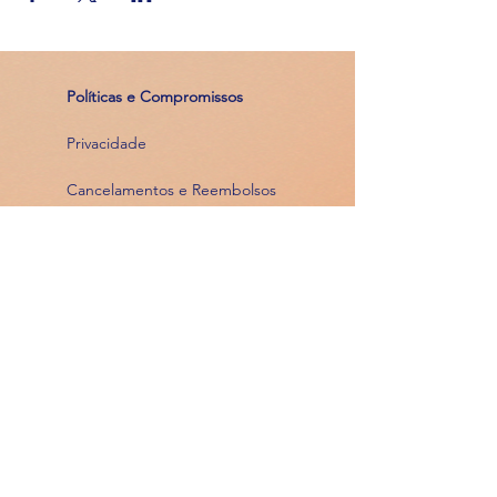
Políticas e Compromissos
Privacidade
Cancelamentos e Reembolsos
Meios de Pagamento
em até 12
parcelas
Atendimento