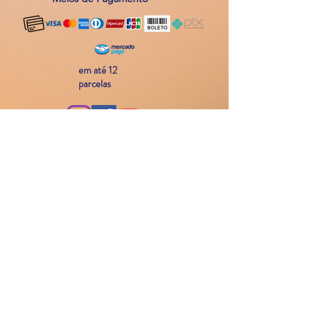
em até 12
parcelas
Atendimento
11 94214 8048
Contato
atendimento@laboratoriodeconvivencia.com.br
©2024 Laboratório de Convivência
Laboratório de Convivência Ltda -
CNPJ
17.063.908
/0001-47