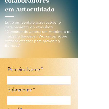
colaboradores
em Autocuidado
Entre em contato para receber o
detalhamento do workshop
"Construindo Juntos um Ambiente de
Trabalho Saudável: Workshop sobre
práticas eficazes para prevenir o
Burnout"
Primeiro Nome
Sobrenome