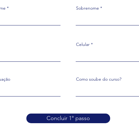
ome
Sobrenome
Celular
uação
Como soube do curso?
Concluir 1° passo