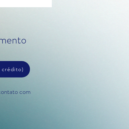
amento
 crédito)
contato com