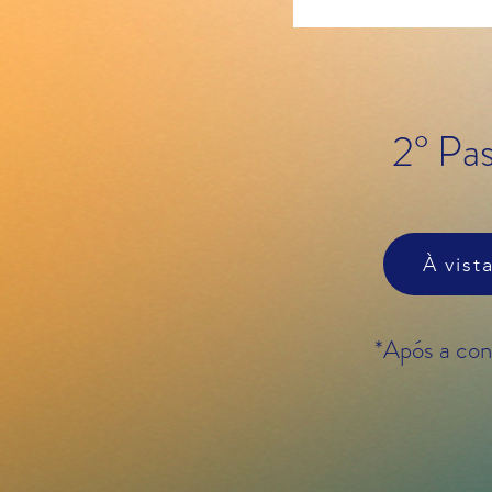
2° Pa
À vist
*Após a co