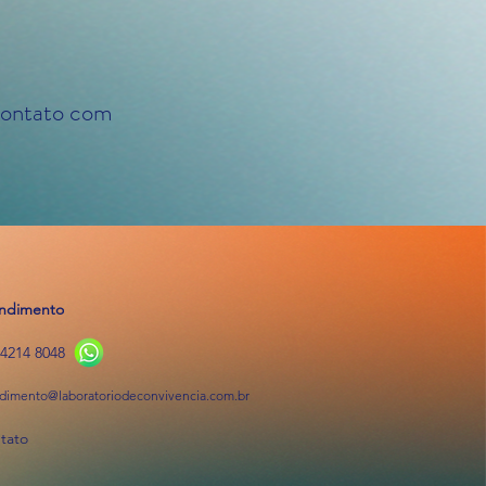
contato com
ndimento
94214 8048
dimento@laboratoriodeconvivencia.com.br
tato