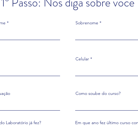
1° Passo: Nos diga sobre você
ome
Sobrenome
Celular
uação
Como soube do curso?
do Laboratório já fez?
Em que ano fez último curso co