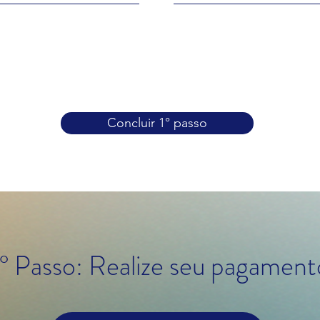
Concluir 1° passo
° Passo: Realize seu pagament