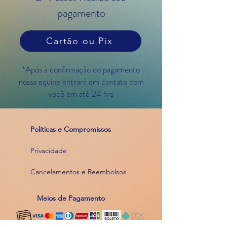
pagamento
Cartão ou Pix
*Após a confirmação do pagamento
nossa equipe entrará em contato com
você em até 24 hrs
Políticas e Compromissos
Privacidade
Cancelamentos e Reembolsos
Meios de Pagamento