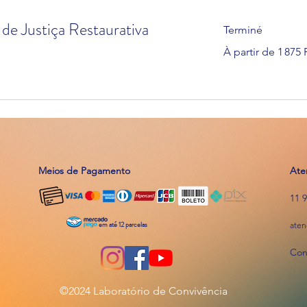
de Justiça Restaurativa
Terminé
À
À partir de 1 875 
partir
de
1 875
réals
brésiliens
Meios de Pagamento
Ate
11 
em até 12 parcelas
aten
Con
©2024 Laboratório de Convivência