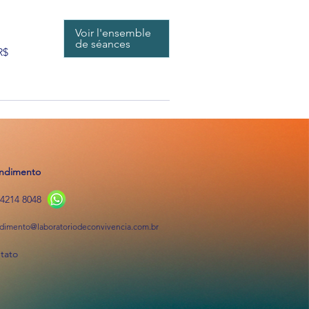
Voir l'ensemble
de séances
R$
ndimento
94214 8048
dimento@laboratoriodeconvivencia.com.br
tato