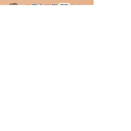
em até 12
parcelas
Atendimento
11 94214 8048
Contato
atendimento@laboratoriodeconvivencia.com.br
©2024 Laboratório de Convivência
Laboratório de Convivência Ltda -
CNPJ
17.063.908
/0001-47