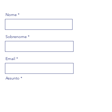
Nome
Sobrenome
Email
Assunto
Nos conte um pouco das suas
necessidades