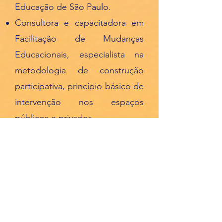
Educação de São Paulo.
Consultora e capacitadora em
Facilitação de Mudanças
Educacionais, especialista na
metodologia de construção
participativa, princípio básico de
intervenção nos espaços
públicos e privados.
Guardiã (facilitadora) de
Círculos de Construção de Paz
e realizadora constante da
prática restaurativa e de seus
procedimentos em distintos
espaços de convivência.