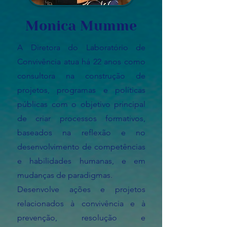
Monica Mumme
A Di
retora d
o Laboratório de
Convivência atua há 22 anos como
consultora na construção de
projetos, programas e políticas
públicas com o objetivo principal
de criar processos formativos,
baseados na reflexão e no
desenvolvimento de competências
e habilidades humanas, e em
mudanças de paradigmas.
Desenvolve ações e projetos
relacionados à convivência e à
prevenção, resolução e