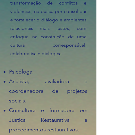
transformação de conflitos e
violências, na busca por consolidar
e fortalecer o diálogo e ambientes
relacionais mais justos, com
enfoque na construção de uma
cultura corresponsável,
colaborativa e dialógica.
Psicóloga.
Analista, avaliadora e
coordenadora de projetos
sociais.
Consultora e formadora em
Justiça Restaurativa e
procedimentos restaurativos.