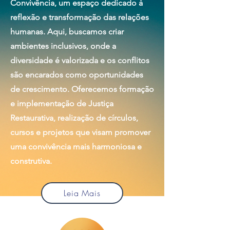
Convivência, um espaço dedicado à
reflexão e transformação das relações
humanas. Aqui, buscamos criar
ambientes inclusivos, onde a
diversidade é valorizada e os conflitos
são encarados como oportunidades
de crescimento. Oferecemos formação
e implementação de Justiça
Restaurativa, realização de círculos,
cursos e projetos que visam promover
uma convivência mais harmoniosa e
construtiva.
Leia Mais